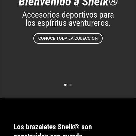
Bienvenido a Sneik®
Accesorios deportivos para
los espíritus aventureros.
ni la vida con una sola
CONOCE TODA LA COLECCIÓN
esperanza»·
Los brazaletes Sneik® son