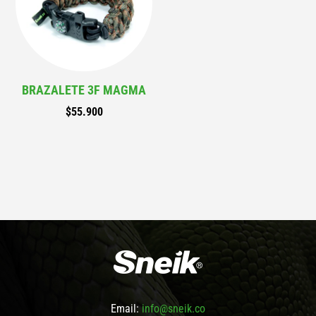
BRAZALETE 3F MAGMA
$
55.900
Email:
info@sneik.co